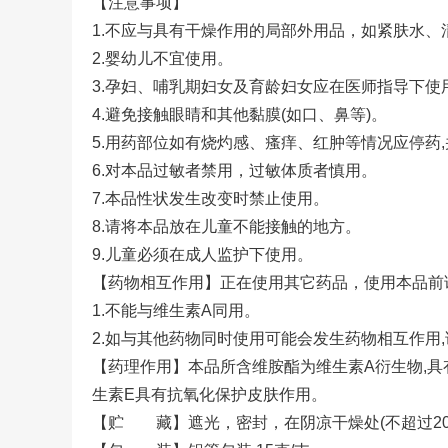
【注意事项】
1.不应与具有干燥作用的局部外用品，如紧肤水、
2.婴幼儿不宜使用。
3.孕妇、哺乳期妇女及育龄妇女应在医师指导下使
4.避免接触眼睛和其他黏膜(如口、鼻等)。
5.用药部位如有烧灼感、瘙痒、红肿等情况应停药
6.对本品过敏者禁用，过敏体质者慎用。
7.本品性状发生改变时禁止使用。
8.请将本品放在儿童不能接触的地方。
9.儿童必须在成人监护下使用。
【药物相互作用】正在使用其它药品，使用本品前
1.不能与维生素A同用。
2.如与其他药物同时使用可能会发生药物相互作用
【药理作用】本品所含维胺酯为维生素A衍生物,
生素E具有抗氧化保护皮肤作用。
【贮 藏】遮光，密封，在阴凉干燥处(不超过20