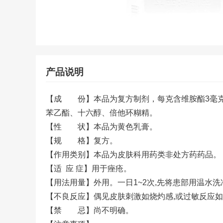
产品说明
【成 份】本品为复方制剂，每克含维胺酯3毫克
苯乙酯、十六醇、倍他环糊精。
【性 状】本品为黄色乳膏。
【规 格】复方。
【作用类别】本品为皮肤科用药类非处方药药品。
【适 应 症】用于痤疮。
【用法用量】外用。一日1~2次,先将患部用温水洗
【不良反应】偶见皮肤刺激如烧灼感,或过敏反应
【禁 忌】尚不明确。