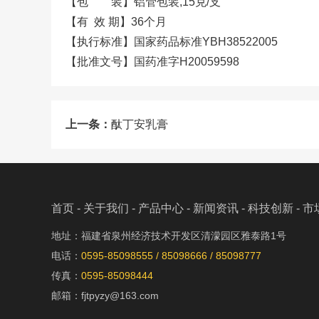
【包 装】铝管包装,15克/支
【有 效 期】36个月
【执行标准】国家药品标准YBH38522005
【批准文号】国药准字H20059598
上一条：
酞丁安乳膏
首页
-
关于我们
-
产品中心
-
新闻资讯
-
科技创新
-
市
地址：福建省泉州经济技术开发区清濛园区雅泰路1号
电话：
0595-85098555 / 85098666 / 85098777
传真：
0595-85098444
邮箱：fjtpyzy@163.com