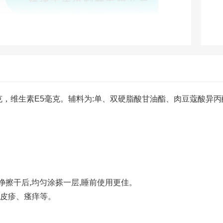
，维生素E5毫克。辅料为:单、双硬脂酸甘油酯、肉豆蔻酸异丙
净擦干后,均匀涂搽一层,睡前使用更佳。
如皮疹、瘙痒等。