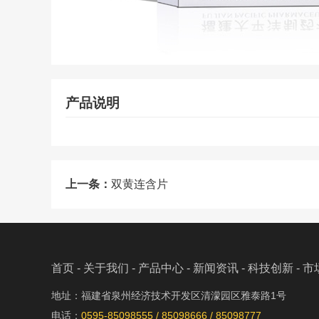
产品说明
上一条：
双黄连含片
首页
-
关于我们
-
产品中心
-
新闻资讯
-
科技创新
-
市
地址：福建省泉州经济技术开发区清濛园区雅泰路1号
电话：
0595-85098555 / 85098666 / 85098777