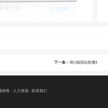
下一条：
维U颠茄铝胶囊Ⅱ
场销售
-
人力资源
-
联系我们